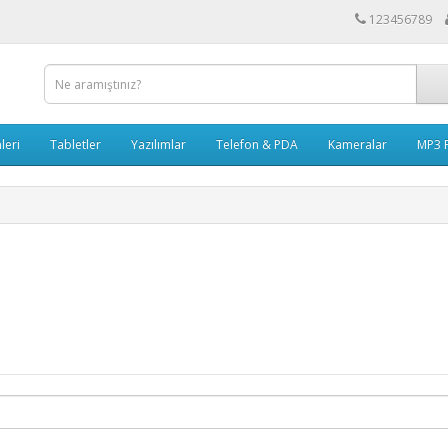
123456789
leri
Tabletler
Yazılımlar
Telefon & PDA
Kameralar
MP3 P