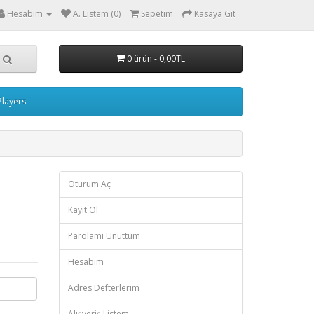
Hesabım
A. Listem (0)
Sepetim
Kasaya Git
0 ürün - 0,00TL
layers
Oturum Aç
Kayıt Ol
Parolamı Unuttum
Hesabım
Adres Defterlerim
Alışveriş Listem